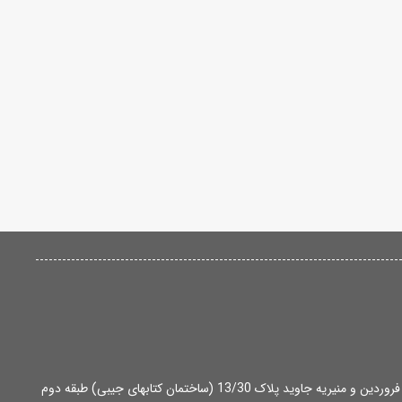
آدرس: تهران، میدان انقلاب، بین خ 12 فروردین و منیریه جاوید پلاک 13/30 (ساختمان کتابهای جیبی) طبقه دوم