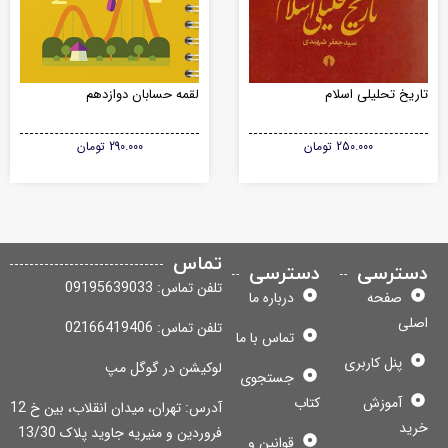
ریخ تحلیلی اسلام
لقمه حسابان دوازدهم
250.000
تومان
290.000
تومان
تماس
سترسی
دسترسی
تلفن تماس: 09195639033
صفحه
درباره ما
لی
تلفن تماس: 02166419406
تماس با ما
پنل کاربری
لوکیشن در گوگل مپ
جستجوی
آموزش
کتاب
آدرس: تهران، میدان انقلاب، بین خ 12
ید
فروردین و منیریه جاوید پلاک 13/30
قوانین و