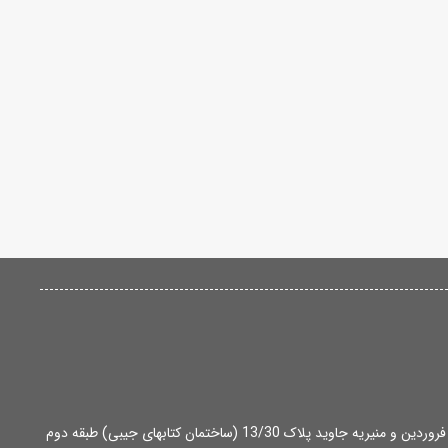
آدرس: تهران، میدان انقلاب، بین خ 12 فروردین و منیریه جاوید پلاک 13/30 (ساختمان کتابهای جیبی) طبقه دوم