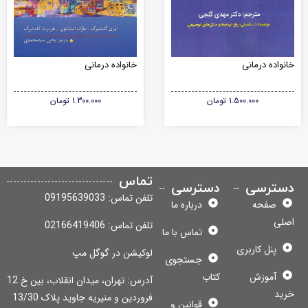
نواده درمانی
خانواده درمانی
1.500.000
تومان
1.300.000
تومان
تماس
سترسی
دسترسی
تلفن تماس: 09195639033
صفحه
درباره ما
لی
تلفن تماس: 02166419406
تماس با ما
پنل کاربری
لوکیشن در گوگل مپ
جستجوی
آموزش
کتاب
آدرس: تهران، میدان انقلاب، بین خ 12
ید
فروردین و منیریه جاوید پلاک 13/30
قوانین و