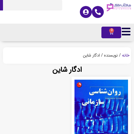
0
ه
/ نویسنده / ادگار شاین
ادگار شاین