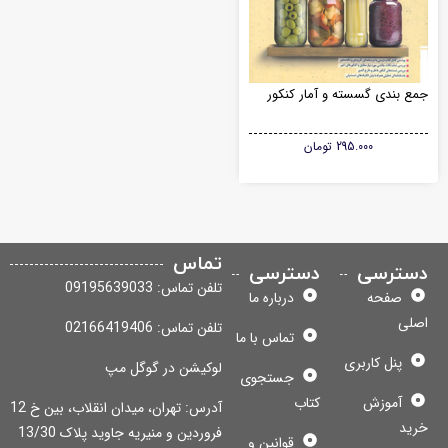
ع بندی گسسته و آمار کنکور
295.000
تومان
تماس
سترسی
دسترسی
تلفن تماس: 09195639033
صفحه
درباره ما
لی
تلفن تماس: 02166419406
تماس با ما
پنل کاربری
لوکیشن در گوگل مپ
جستجوی
آموزش
کتاب
آدرس: تهران، میدان انقلاب، بین خ 12
ید
فروردین و منیریه جاوید پلاک 13/30
قوانین و