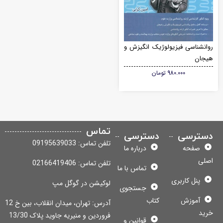
انشناسی فیزیولوژیک انگیزش و
جان
980.000
تومان
تماس
سترسی
دسترسی
تلفن تماس: 09195639033
صفحه
درباره ما
لی
تلفن تماس: 02166419406
تماس با ما
پنل کاربری
لوکیشن در گوگل مپ
جستجوی
آموزش
کتاب
آدرس: تهران، میدان انقلاب، بین خ 12
ید
فروردین و منیریه جاوید پلاک 13/30
قوانین و