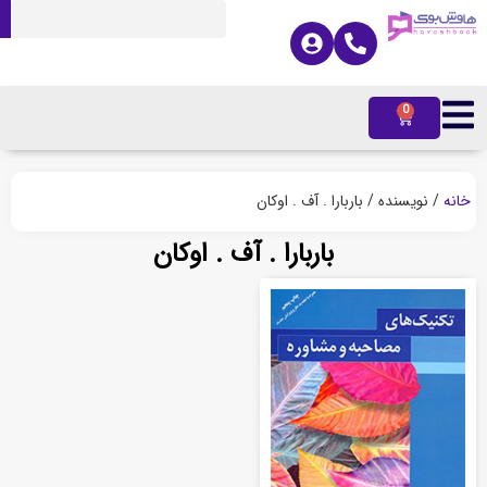
0
ه
/ نویسنده / باربارا . آف . اوکان
باربارا . آف . اوکان