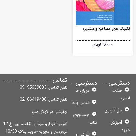
نیک های مصاحبه و مشاوره
280.000
تومان
تماس
سترسی
دسترسی
تلفن تماس: 09195639033
صفحه
درباره ما
لی
تلفن تماس: 02166419406
تماس با ما
پنل کاربری
لوکیشن در گوگل مپ
جستجوی
آموزش
کتاب
آدرس: تهران، میدان انقلاب، بین خ 12
ید
فروردین و منیریه جاوید پلاک 13/30
قوانین و