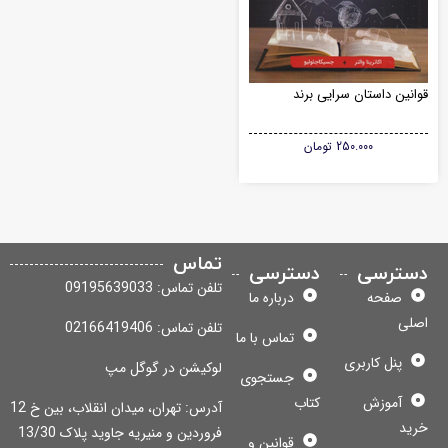
انین داستان سرایی برند
250.000
تومان
تماس
سترسی
دسترسی
تلفن تماس: 09195639033
صفحه
درباره ما
لی
تلفن تماس: 02166419406
تماس با ما
پنل کاربری
لوکیشن در گوگل مپ
جستجوی
آموزش
کتاب
آدرس: تهران، میدان انقلاب، بین خ 12
ید
فروردین و منیریه جاوید پلاک 13/30
قوانین و