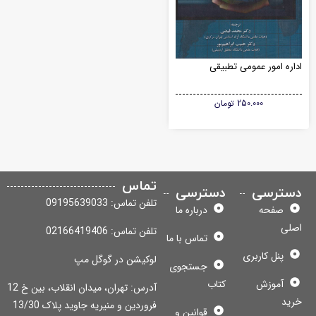
اره امور عمومی تطبیقی
250.000
تومان
تماس
سترسی
دسترسی
تلفن تماس: 09195639033
صفحه
درباره ما
لی
تلفن تماس: 02166419406
تماس با ما
پنل کاربری
لوکیشن در گوگل مپ
جستجوی
آموزش
کتاب
آدرس: تهران، میدان انقلاب، بین خ 12
ید
فروردین و منیریه جاوید پلاک 13/30
قوانین و