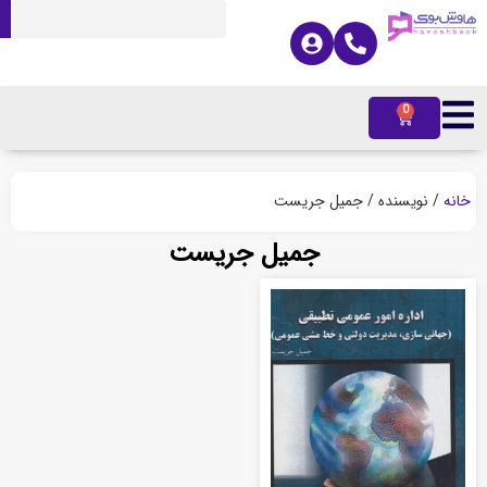
0
ه
/ نویسنده / جمیل جریست
جمیل جریست