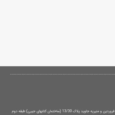
آدرس: تهران، میدان انقلاب، بین خ 12 فروردین و منیریه جاوید پلاک 13/30 (ساختمان کتابهای جیبی) طبقه دوم