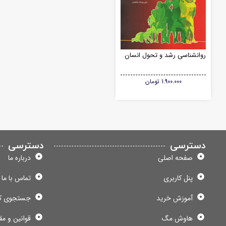
روانشناسی رشد و تحول انسان
1.900.000
تومان
دسترسی
دسترسی
صفحه اصلی
درباره ما
پنل کاربری
تماس با ما
آموزش خرید
جستجوی ک
هاوش مگ
قوانین و مق