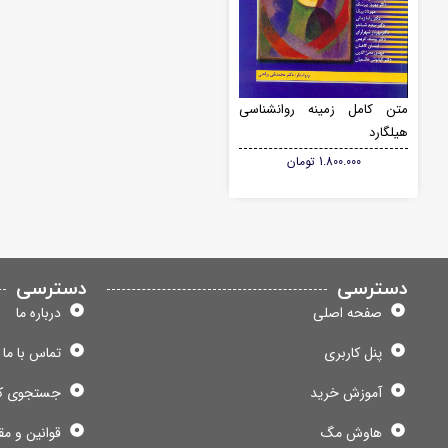
متن کامل زمینه روانشناسی
هیلگارد
1.800.000
تومان
دسترسی
دسترسی
صفحه اصلی
درباره ما
پنل کاربری
تماس با ما
آموزش خرید
جستجوی ک
هاوش مگ
قوانین و مق