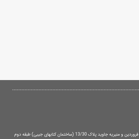
آدرس: تهران، میدان انقلاب، بین خ 12 فروردین و منیریه جاوید پلاک 13/30 (ساختمان کتابهای جیبی) طبقه دوم