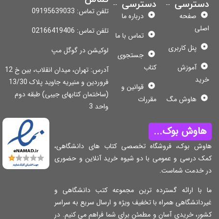
سترسی
دسترسی
تلفن تماس: 09195639033
صفحه
درباره ما
لی
تلفن تماس: 02166419406
تماس با ما
پنل کاربری
لوکیشن در گوگل مپ
جستجوی
آموزش
کتاب
آدرس: تهران، میدان انقلاب، بین خ 12
ید
فروردین و منیریه جاوید پلاک 13/30
قوانین و
(ساختمان کتابهای جیبی) طبقه دوم
هاوش مگ
مقررات
واحد 3
اوش بوک...
وش بوک، فروشگاه تخصصی کتاب های دانشگاهی،
ک درسی و عمومی با دو شیوه خرید آنلاین و حضوری
 خدمت شماست.
 با ارائه گسترده ترین مجموعه کتب دانشگاهی و
دانشگاهی همراه با تخفیف ویژه و ارسال سریع به سراسر
ر، خریدی آسان و مطمئن برای شما فراهم می کنیم. در