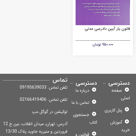
نون یار آیین دادرسی مدنی
950.000
تومان
تماس
سترسی
دسترسی
تلفن تماس: 09195639033
صفحه
درباره ما
لی
تلفن تماس: 02166419406
تماس با ما
پنل کاربری
لوکیشن در گوگل مپ
جستجوی
آموزش
کتاب
آدرس: تهران، میدان انقلاب، بین خ 12
ید
فروردین و منیریه جاوید پلاک 13/30
قوانین و