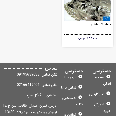
نامیک ماشین
887.000
تومان
تماس
سترسی
دسترسی
تلفن تماس: 09195639033
صفحه
درباره ما
لی
تلفن تماس: 02166419406
تماس با ما
پنل کاربری
لوکیشن در گوگل مپ
جستجوی
آموزش
کتاب
آدرس: تهران، میدان انقلاب، بین خ 12
ید
فروردین و منیریه جاوید پلاک 13/30
قوانین و