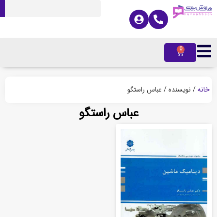
0
ه
/ نویسنده / عباس راستگو
عباس راستگو