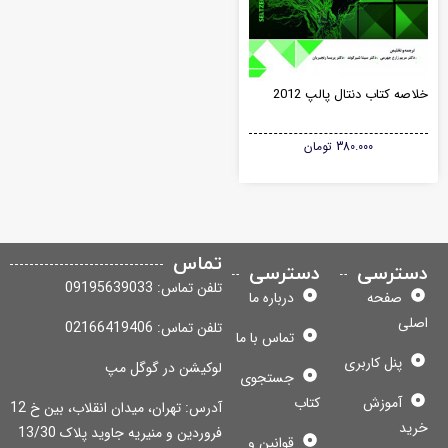
اصه کتاب دنتال پالپ 2012
380.000
تومان
تماس
سترسی
دسترسی
تلفن تماس: 09195639033
صفحه
درباره ما
لی
تلفن تماس: 02166419406
تماس با ما
پنل کاربری
لوکیشن در گوگل مپ
جستجوی
آموزش
کتاب
آدرس: تهران، میدان انقلاب، بین خ 12
ید
فروردین و منیریه جاوید پلاک 13/30
قوانین و