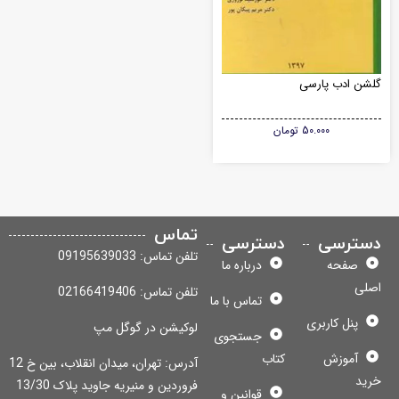
شن ادب پارسی
50.000
تومان
تماس
سترسی
دسترسی
تلفن تماس: 09195639033
صفحه
درباره ما
لی
تلفن تماس: 02166419406
تماس با ما
پنل کاربری
لوکیشن در گوگل مپ
جستجوی
آموزش
کتاب
آدرس: تهران، میدان انقلاب، بین خ 12
ید
فروردین و منیریه جاوید پلاک 13/30
قوانین و