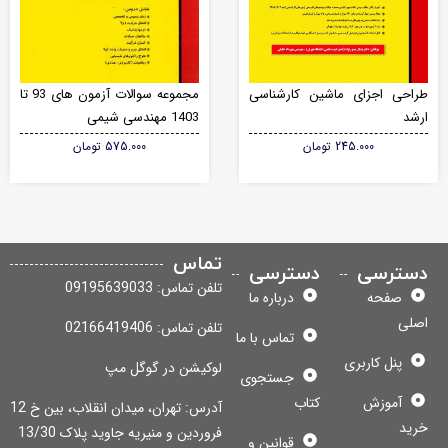
احی اجزای ماشین کارشناسی
مجموعه سوالات آزمون های 93 تا
شد
1403 مهندسی شیمی
245.000
تومان
575.000
تومان
تماس
سترسی
دسترسی
تلفن تماس: 09195639033
صفحه
درباره ما
لی
تلفن تماس: 02166419406
تماس با ما
پنل کاربری
لوکیشن در گوگل مپ
جستجوی
آموزش
کتاب
آدرس: تهران، میدان انقلاب، بین خ 12
ید
فروردین و منیریه جاوید پلاک 13/30
قوانین و