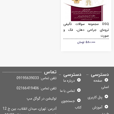
DSQ مجموعه سوالات تألیفی
ومای جراحی دهان، فک و
ورت
580.000
تومان
تماس
سترسی
دسترسی
تلفن تماس: 09195639033
صفحه
درباره ما
لی
تلفن تماس: 02166419406
تماس با ما
پنل کاربری
لوکیشن در گوگل مپ
جستجوی
آموزش
کتاب
آدرس: تهران، میدان انقلاب، بین خ 12
ید