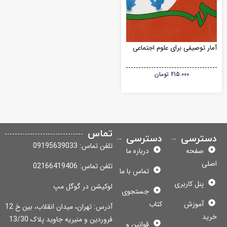
ار توصیفی برای علوم اجتماعی
215.000
تومان
تماس
سترسی
دسترسی
تلفن تماس: 09195639033
صفحه
درباره ما
لی
تلفن تماس: 02166419406
تماس با ما
پنل کاربری
لوکیشن در گوگل مپ
جستجوی
آموزش
کتاب
آدرس: تهران، میدان انقلاب، بین خ 12
ید
فروردین و منیریه جاوید پلاک 13/30
قوانین و