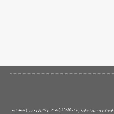
آدرس: تهران، میدان انقلاب، بین خ 12 فروردین و منیریه جاوید پلاک 13/30 (ساختمان کتابهای جیبی) طبقه دوم