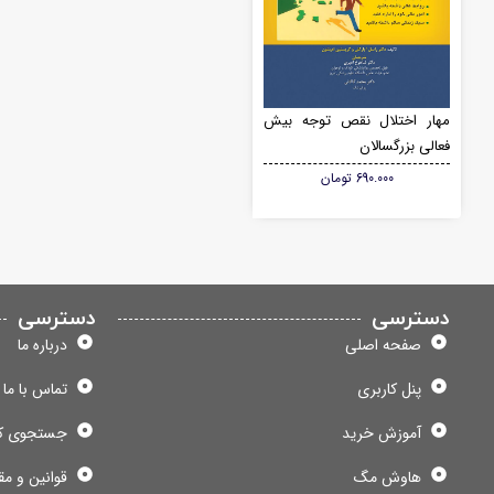
مهار اختلال نقص توجه بیش
فعالی بزرگسالان
690.000
تومان
دسترسی
دسترسی
صفحه اصلی
درباره ما
پنل کاربری
تماس با ما
آموزش خرید
جستجوی ک
هاوش مگ
قوانین و مق